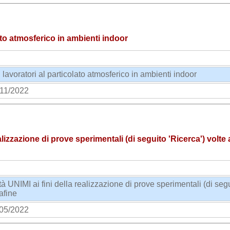
ato atmosferico in ambienti indoor
 lavoratori al particolato atmosferico in ambienti indoor
11/2022
izzazione di prove sperimentali (di seguito 'Ricerca') volte a
UNIMI ai fini della realizzazione di prove sperimentali (di seguit
rafine
05/2022