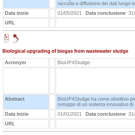
raccolta e diffusione dei dati lungo l
Data inizio
01/05/2021
Data conclusione
31/
URL
http://www.trick-project.eu
Biological upgrading of biogas from wastewater sludge
Acronym
BioUP4Sludge
Abstract
BioUP4Sludge ha come obiettivo prin
sviluppo di un sistema innovativo di
Data inizio
01/01/2021
Data conclusione
31/
URL
https://industria.enea.it/proof-of-con