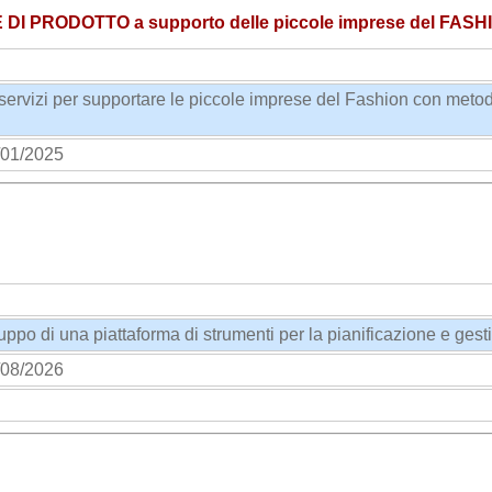
DI PRODOTTO a supporto delle piccole imprese del FASH
 servizi per supportare le piccole imprese del Fashion con metodi 
01/2025
ppo di una piattaforma di strumenti per la pianificazione e ge
08/2026
etti-e-iniziative/pr-fesr-emilia-romagna-2021-2027/1223/20430/20