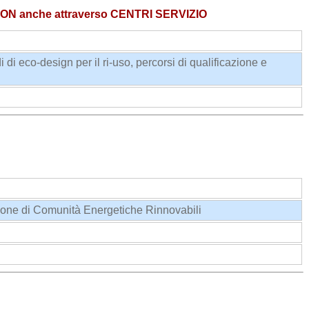
ION anche attraverso CENTRI SERVIZIO
di eco-design per il ri-uso, percorsi di qualificazione e
stione di Comunità Energetiche Rinnovabili
604