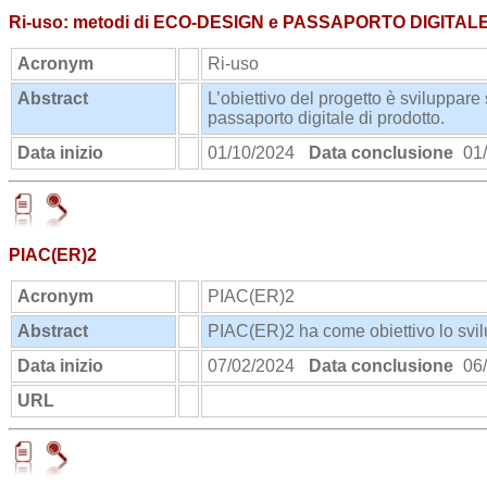
Ri-uso: metodi di ECO-DESIGN e PASSAPORTO DIGITALE 
Acronym
Ri-uso
Abstract
L’obiettivo del progetto è sviluppare
passaporto digitale di prodotto.
Data inizio
01/10/2024
Data conclusione
01/
PIAC(ER)2
Acronym
PIAC(ER)2
Abstract
PIAC(ER)2 ha come obiettivo lo svilu
Data inizio
07/02/2024
Data conclusione
06/
URL
https://www.unibo.it/it/ricerca/prog