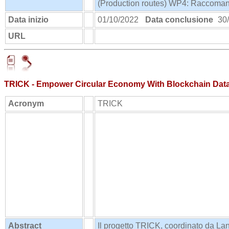
(Production routes) WP4: Raccomand
Data inizio
01/10/2022
Data conclusione
30/
URL
https://enen.eu/index.php/portfolio/s
TRICK - Empower Circular Economy With Blockchain Data 
Acronym
TRICK
Abstract
Il progetto TRICK, coordinato da Lan