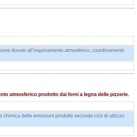
osione dovuto all’inquinamento atmosferico, coordinamento
o atmosferico prodotto dai forni a legna delle pizzerie.
one chimica delle emissioni prodotte secondo cicli di utilizzo