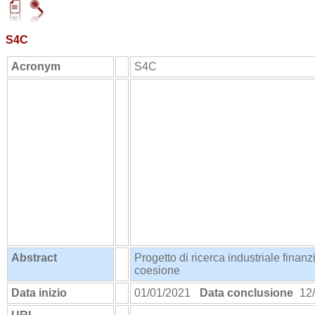
S4C
Acronym
S4C
Abstract
Progetto di ricerca industriale fina
coesione
Data inizio
01/01/2021
Data conclusione
12/