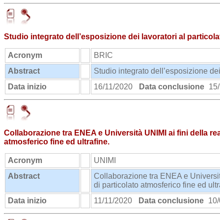
Studio integrato dell’esposizione dei lavoratori al particol
Acronym
BRIC
Abstract
Studio integrato dell’esposizione dei
Data inizio
16/11/2020
Data conclusione
15/
Collaborazione tra ENEA e Università UNIMI ai fini della real
atmosferico fine ed ultrafine.
Acronym
UNIMI
Abstract
Collaborazione tra ENEA e Università 
di particolato atmosferico fine ed ult
Data inizio
11/11/2020
Data conclusione
10/