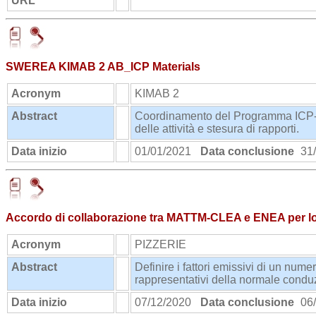
URL
https://www.s4c-project.it/home
SWEREA KIMAB 2 AB_ICP Materials
Acronym
KIMAB 2
Abstract
Coordinamento del Programma ICP-Mat
delle attività e stesura di rapporti.
Data inizio
01/01/2021
Data conclusione
31/
Accordo di collaborazione tra MATTM-CLEA e ENEA per lo sv
Acronym
PIZZERIE
Abstract
Definire i fattori emissivi di un nume
rappresentativi della normale conduz
Data inizio
07/12/2020
Data conclusione
06/