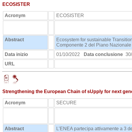
ECOSISTER
Acronym
ECOSISTER
Abstract
Ecosystem for sustainable Transition
Componente 2 del Piano Nazionale 
Data inizio
01/10/2022
Data conclusione
30/
URL
https://ecosister.it/
Strengthening the European Chain of sUpply for next gen
Acronym
SECURE
Abstract
L’ENEA partecipa attivamente a 3 de