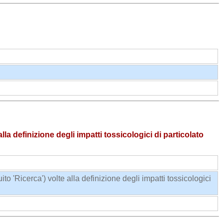
lla definizione degli impatti tossicologici di particolato
o 'Ricerca') volte alla definizione degli impatti tossicologici