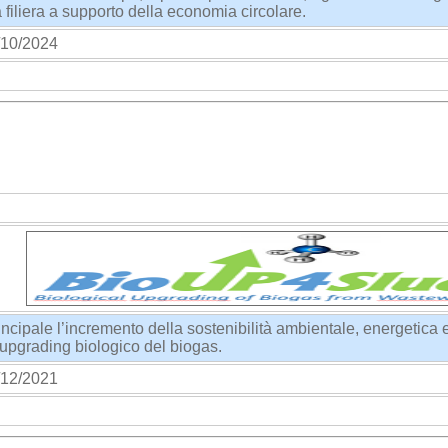
a filiera a supporto della economia circolare.
10/2024
cipale l’incremento della sostenibilità ambientale, energetica
 upgrading biologico del biogas.
12/2021
cept