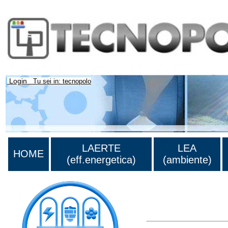
Login
Tu sei in: tecnopolo
LAERTE
LEA
HOME
(eff.energetica)
(ambiente)
Lista di tutta la bibliog