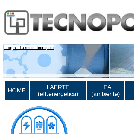
Login
Tu sei in: tecnopolo
LAERTE
LEA
HOME
(eff.energetica)
(ambiente)
Lista di tutta la bibliograf