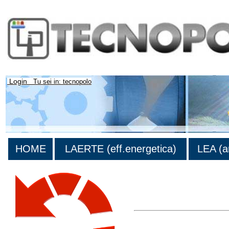
Login
Tu sei in: tecnopolo
HOME
LAERTE (eff.energetica)
LEA (a
Lista di tutta la bibliografia