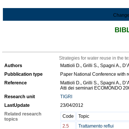
Skip to Main Content
Change
BIB
>List all the bibliography
Strategies for water reuse in the te
Authors
Mattioli D., Grilli S., Spagni A., 
Pubblication type
Paper National Conference with r
Reference
Mattioli D., Grilli S., Spagni A., D
Atti dei seminari ECOMONDO 2009
Research unit
TIGRI
LastUpdate
23/04/2012
Related research
Code
Topic
topics
2.5
Trattamento reflui