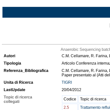
Vai al contenuto
Lista di tutta la bibliografia
Anaerobic Sequencing batch re
Autori
C.M. Cellamare, R. Farina, 
Tipologia
Articolo Conferenza interna
Referenza_Bibliografica
C.M. Cellamare, R. Farina, 
Paper presentato al (Atti 
Unita di Ricerca
TIGRI
LastUpdate
20/04/2012
Topic di ricerca
Codice
Topic di ricerca
collegati
2.5
Trattamento reflu