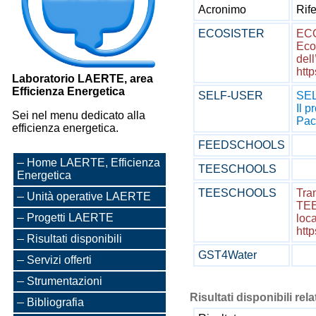
Acronimo
Rif
ECOSISTER
EC
Eco
dell
http
Laboratorio LAERTE, area
Efficienza Energetica
SELF-USER
SE
Il p
Sei nel menu dedicato alla
Pack
efficienza energetica.
FEEDSCHOOLS
Home LAERTE, Efficienza
TEESCHOOLS
Energetica
TEESCHOOLS
Tra
Unità operative LAERTE
TEE
Progetti LAERTE
local
http
Risultati disponibili
GST4Water
Servizi offerti
Strumentazioni
Risultati disponibili rela
Bibliografia