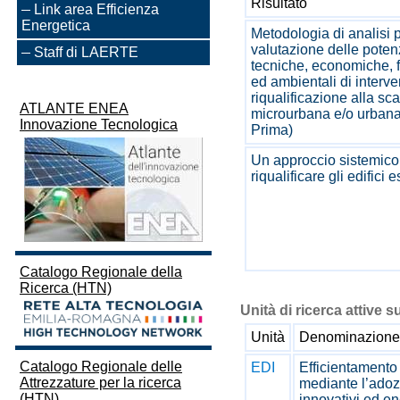
Risultato
Link area Efficienza
Energetica
Metodologia di analisi p
valutazione delle potenz
Staff di LAERTE
tecniche, economiche, f
ed ambientali di interven
riqualificazione alla sca
ATLANTE ENEA
microurbana e/o urbana
Innovazione Tecnologica
Prima)
Un approccio sistemico
riqualificare gli edifici e
Catalogo Regionale della
Ricerca (HTN)
Unità di ricerca attive s
Unità
Denominazione
Catalogo Regionale delle
EDI
Efficientamento 
Attrezzature per la ricerca
mediante l’adozi
(HTN)
innovativi ed en