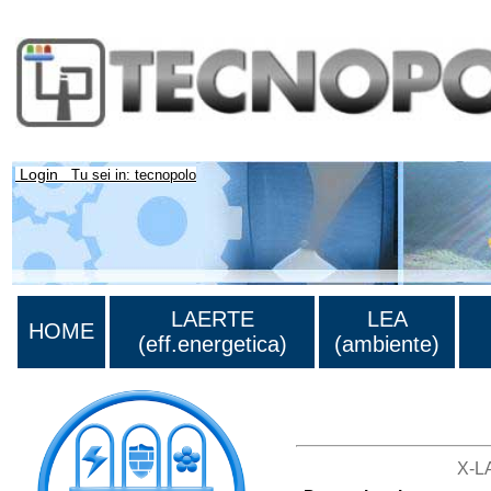
Login
Tu sei in: tecnopolo
LAERTE
LEA
HOME
(eff.energetica)
(ambiente)
Lista di tutte le unità di r
X-L