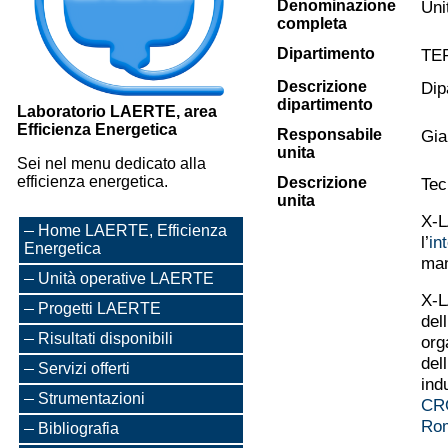
Denominazione
Uni
completa
Dipartimento
TE
Descrizione
Dip
dipartimento
Laboratorio LAERTE, area
Efficienza Energetica
Responsabile
Gia
unita
Sei nel menu dedicato alla
efficienza energetica.
Descrizione
Tec
unita
X-L
Home LAERTE, Efficienza
l’
in
Energetica
man
Unità operative LAERTE
X-L
Progetti LAERTE
del
Risultati disponibili
org
del
Servizi offerti
ind
Strumentazioni
CR
Ro
Bibliografia