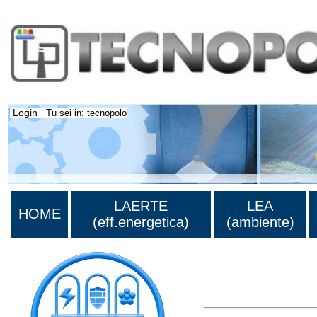
Login
Tu sei in: tecnopolo
LAERTE
LEA
HOME
(eff.energetica)
(ambiente)
Lista di tutta la bibliog