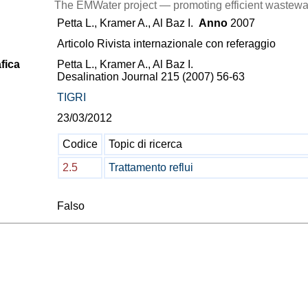
The EMWater project — promoting efficient wastewa
Petta L., Kramer A., Al Baz I.
Anno
2007
Articolo Rivista internazionale con referaggio
fica
Petta L., Kramer A., Al Baz I.
Desalination Journal 215 (2007) 56-63
TIGRI
23/03/2012
Codice
Topic di ricerca
2.5
Trattamento reflui
Falso