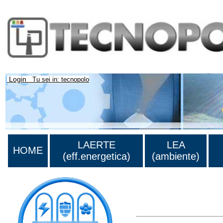
Login
Tu sei in: tecnopolo
LAERTE
LEA
HOME
(eff.energetica)
(ambiente)
Lista di tutta la bibliograf