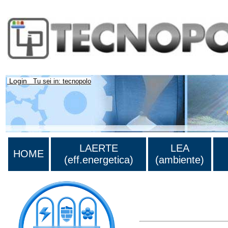
Login
Tu sei in: tecnopolo
LAERTE
LEA
HOME
(eff.energetica)
(ambiente)
Lista di tutta la bibliograf