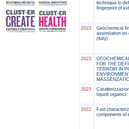
technique to def
fingerprint of ext
2023
Geochemical fin
assimilation on
(Italy)
2023
GEOCHEMICAL
FOR THE DEFI
TERROIR IN P
ENVIRONMENT
MASSENZATICA
2023
Caratterizzazio
liquidi organici
2022
Fast characteri
components of 