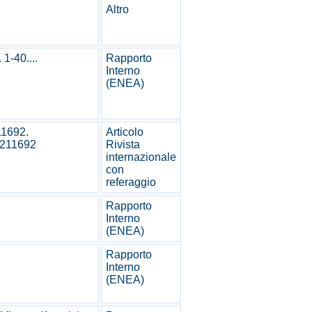
Altro
1-40....
Rapporto
Interno
(ENEA)
11692.
Articolo
2211692
Rivista
internazionale
con
referaggio
Rapporto
Interno
(ENEA)
Rapporto
Interno
(ENEA)