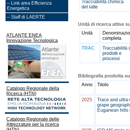
Tracciabilità chimica
Link area Efficienza
del latte
Energetica
Staff di LAERTE
Unità di ricerca attive s
Unità
Denominazi
ATLANTE ENEA
completa
Innovazione Tecnologica
TRAC
Tracciabilità 
prodotti e
processi
Bibliografia prodotta su
Anno
Titolo
Catalogo Regionale della
Ricerca (HTN)
2025
Trace and ultra-
grape geographic
Euganean hills (
Catalogo Regionale delle
Attrezzature per la ricerca
(HTN)