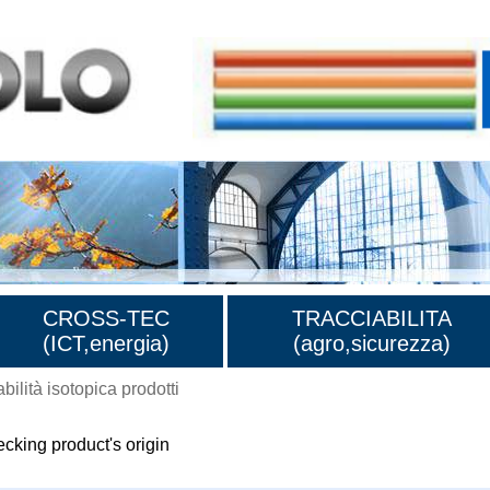
CROSS-TEC
TRACCIABILITA
(ICT,energia)
(agro,sicurezza)
abilità isotopica prodotti
ecking product's origin