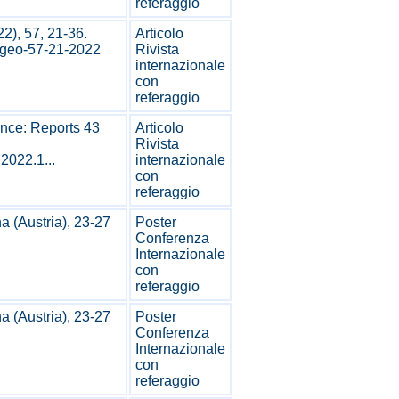
referaggio
2), 57, 21-36.
Articolo
adgeo-57-21-2022
Rivista
internazionale
con
referaggio
ence: Reports 43
Articolo
Rivista
.2022.1...
internazionale
con
referaggio
 (Austria), 23-27
Poster
Conferenza
Internazionale
con
referaggio
 (Austria), 23-27
Poster
Conferenza
Internazionale
.
con
referaggio