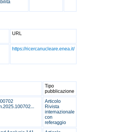
bilità
URL
https://ricercanucleare.enea.it/
Tipo
pubblicazione
100702
Articolo
um.2025.100702...
Rivista
internazionale
con
referaggio