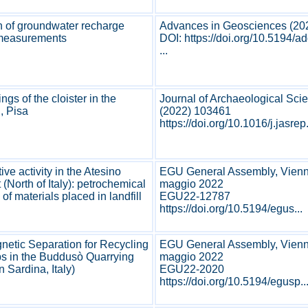
n of groundwater recharge
Advances in Geosciences (202
 measurements
DOI: https://doi.org/10.5194/
...
ngs of the cloister in the
Journal of Archaeological Sci
, Pisa
(2022) 103461
https://doi.org/10.1016/j.jasrep
ive activity in the Atesino
EGU General Assembly, Vienna
 (North of Italy): petrochemical
maggio 2022
of materials placed in landfill
EGU22-12787
https://doi.org/10.5194/egus...
netic Separation for Recycling
EGU General Assembly, Vienna
ps in the Buddusò Quarrying
maggio 2022
n Sardina, Italy)
EGU22-2020
https://doi.org/10.5194/egusp..