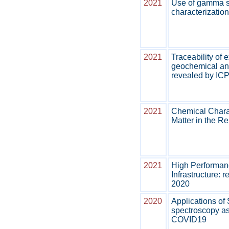
2021
Use of gamma s
characterization
2021
Traceability of ex
geochemical and
revealed by IC
2021
Chemical Charac
Matter in the R
2021
High Performa
Infrastructure: r
2020
2020
Applications o
spectroscopy as 
COVID19