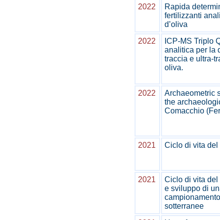
2022
Rapida determin
fertilizzanti an
d’oliva
2022
ICP-MS Triplo 
analitica per la 
traccia e ultra-t
oliva.
2022
Archaeometric s
the archaeologic
Comacchio (Ferr
2021
Ciclo di vita de
2021
Ciclo di vita de
e sviluppo di u
campionamento 
sotterranee