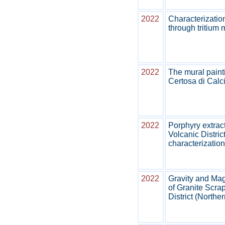
2022
Characterizatio
through tritium
2022
The mural painti
Certosa di Calci
2022
Porphyry extract
Volcanic District
characterization 
2022
Gravity and Mag
of Granite Scra
District (Norther