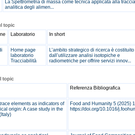
La Spettrometria di massa come tecnica applicata alla traccia
analitica degli alimen...
ul topic
one
Laboratorio
In short
di
Home page
L’ambito strategico di ricerca è costituito
laboratorio
dall’utilizzare analisi isotopiche e
Tracciabilità
radiometriche per offrire servizi innov...
l topic
Referenza Bibliografica
trace elements as indicators of
Food and Humanity 5 (2025) 
al origin: A case study in the
https://doi.org/10.1016/j.fooh
Italy)