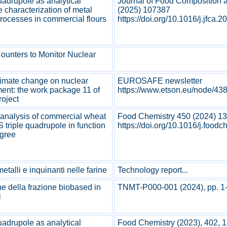
uadrupole as analytical
Journal of Food Composition 
e characterization of metal
(2025) 107387
rocesses in commercial flours
https://doi.org/10.1016/j.jfca.2
ounters to Monitor Nuclear
limate change on nuclear
EUROSAFE newsletter
nt: the work package 11 of
https://www.etson.eu/node/438.
oject
 analysis of commercial wheat
Food Chemistry 450 (2024) 1
 triple quadrupole in function
https://doi.org/10.1016/j.food
egree
metalli e inquinanti nelle farine
Technology report...
ne della frazione biobased in
TNMT-P000-001 (2024), pp. 1-
i
uadrupole as analytical
Food Chemistry (2023), 402, 