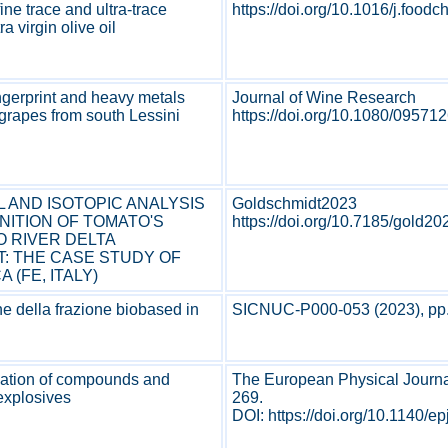
ine trace and ultra-trace
https://doi.org/10.1016/j.food
ra virgin olive oil
gerprint and heavy metals
Journal of Wine Research
 grapes from south Lessini
https://doi.org/10.1080/09571
 AND ISOTOPIC ANALYSIS
Goldschmidt2023
NITION OF TOMATO'S
https://doi.org/10.7185/gold20
O RIVER DELTA
: THE CASE STUDY OF
 (FE, ITALY)
ne della frazione biobased in
SICNUC-P000-053 (2023), pp. 
zation of compounds and
The European Physical Journal
explosives
269.
DOI: https://doi.org/10.1140/e