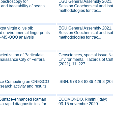
pectroscopy for
EGU General Assembly 2021, V
 and traceability of beans
Session Geochemical and isot
methodologies for trac...
tra virgin olive oil:
EGU General Assembly 2021, V
 environmental fingerprints
Session Geochemical and isot
P-MS-QQQ analysis
methodologies for trac...
terization of Particulate
Geosciences, special issue Na
enaissance City of Ferrara
Environmental Hazards of Cult
(2021), 11, 227.
...
nce Computing on CRESCO
ISBN: 978-88-8286-429-3 (20
esearch activity and results
...
f Surface-enhanced Raman
ECOMONDO, Rimini (Italy)
a rapid diagnostic test for
03-15 novembre 2020...