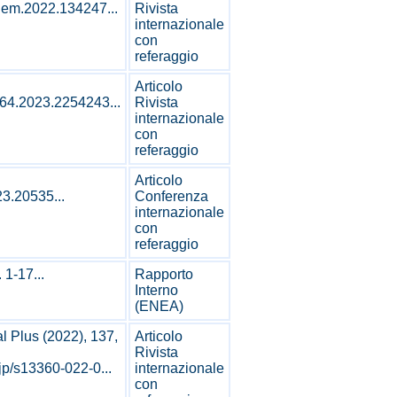
chem.2022.134247...
Rivista
internazionale
con
referaggio
Articolo
264.2023.2254243...
Rivista
internazionale
con
referaggio
Articolo
23.20535...
Conferenza
internazionale
con
referaggio
1-17...
Rapporto
Interno
(ENEA)
 Plus (2022), 137,
Articolo
Rivista
pjp/s13360-022-0...
internazionale
con