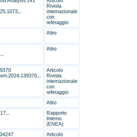
and Analysis 141
Articolo
Rivista
025.1073...
internazionale
con
referaggio
Altro
Altro
..
39370
Articolo
chem.2024.139370...
Rivista
internazionale
con
referaggio
Altro
17...
Rapporto
Interno
(ENEA)
134247
Articolo