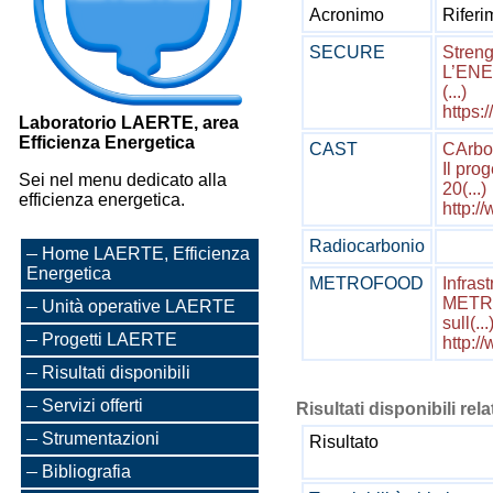
Acronimo
Rifer
SECURE
Streng
L’ENEA
(...)
https:
Laboratorio LAERTE, area
Efficienza Energetica
CAST
CArbo
Il pro
Sei nel menu dedicato alla
20(...)
efficienza energetica.
http:/
Radiocarbonio
Home LAERTE, Efficienza
Energetica
METROFOOD
Infras
METROF
Unità operative LAERTE
sull(...
Progetti LAERTE
http:/
Risultati disponibili
Servizi offerti
Risultati disponibili rela
Strumentazioni
Risultato
Bibliografia