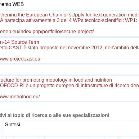
imento WEB
thening the European Chain of sUpply for next generation med
 partecipa attivamente a 3 dei 4 WPs tecnico-scientifici: WP1: 
//enen.eu/index.php/portfolio/secure-project/
n-14 Source Term
getto CAST è stato proposto nel novembre 2012, nell’ambito dell
/www.projectcast.eu
tructure for promoting metrology in food and nutrition
OOD-RI è un progetto europeo di infrastrutture di ricerca de
)
/www.metrofood.eu/
tivi al topic di ricerca o alle sue specializzazioni
Sintesi