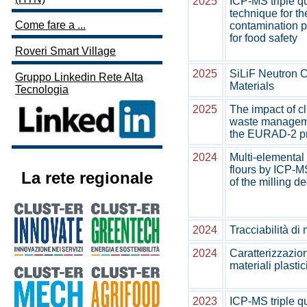
2025
ICP-MS triple q
technique for th
Come fare a ...
contamination p
for food safety
Roveri Smart Village
2025
SiLiF Neutron C
Gruppo Linkedin Rete Alta
Materials
Tecnologia
2025
The impact of c
waste manageme
the EURAD-2 pr
2024
Multi-elemental
flours by ICP-MS
La rete regionale
of the milling d
2024
Tracciabilità di 
2024
Caratterizzazio
materiali plastic
2023
ICP-MS triple q