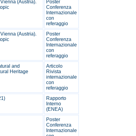
ienna (Austria).
Poster
opic
Conferenza
Internazionale
con
referaggio
ienna (Austria).
Poster
opic
Conferenza
Internazionale
con
referaggio
tural and
Articolo
ural Heritage
Rivista
internazionale
con
referaggio
21)
Rapporto
Interno
(ENEA)
Poster
Conferenza
Internazionale
con