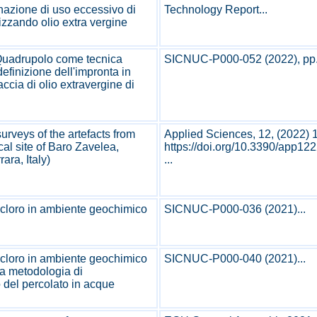
azione di uso eccessivo di
Technology Report...
alizzando olio extra vergine
Quadrupolo come tecnica
SICNUC-P000-052 (2022), pp. 
definizione dell'impronta in
raccia di olio extravergine di
urveys of the artefacts from
Applied Sciences, 12, (2022) 
al site of Baro Zavelea,
https://doi.org/10.3390/app12
ara, Italy)
...
l cloro in ambiente geochimico
SICNUC-P000-036 (2021)...
l cloro in ambiente geochimico
SICNUC-P000-040 (2021)...
na metodologia di
del percolato in acque