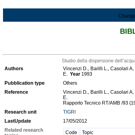
Skip to Main Content
Change
BIB
>List all the bibliography
Studio della dispersione dell’acqu
Authors
Vincenzi D., Barilli L., Casolari A,
E.
Year
1993
Pubblication type
Others
Reference
Vincenzi D., Barilli L., Casolari A,
E.
Rapporto Tecnico RT/AMB /93 (1
Research unit
TIGRI
LastUpdate
17/05/2012
Related research
Code
Topic