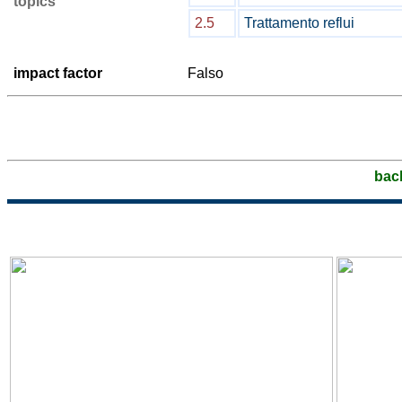
topics
2.5
Trattamento reflui
impact factor
Falso
bac