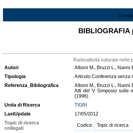
Vai al contenuto
Cambia
BIBLIOGRAFIA pr
Lista di tutta la bibliografia
Radioattività naturale nelle 
Autori
Alboni M., Bruzzi L., Nanni E
Tipologia
Articolo Conferenza senza 
Referenza_Bibliografica
Alboni M., Bruzzi L., Nanni E
Atti del 'V Simposio sulle 
(1996)
Unita di Ricerca
TIGRI
LastUpdate
17/05/2012
Topic di ricerca
Codice
Topic di ricerca
collegati