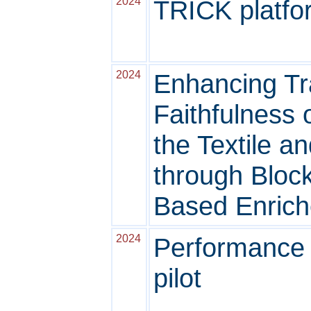
2024
TRICK platfor
2024
Enhancing Tra
Faithfulness o
the Textile a
through Bloc
Based Enrich
2024
Performance 
pilot