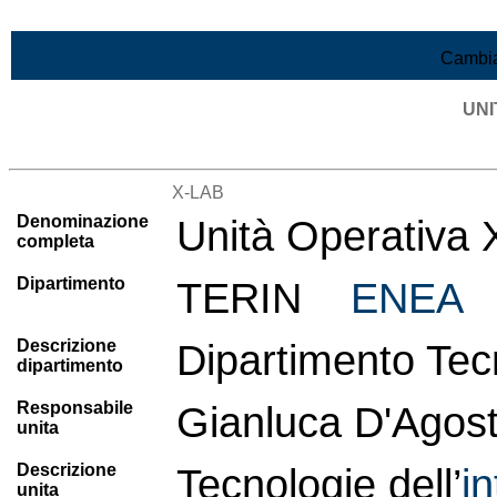
Vai al contenuto
Cambia
UNI
Lista di tutte le unità di ricerca
X-LAB
Denominazione
Unità Operativa
completa
Dipartimento
TERIN
ENEA
Descrizione
Dipartimento Tec
dipartimento
Responsabile
Gianluca D'Agos
unita
Descrizione
Tecnologie dell’
in
unita