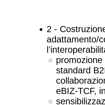
2 - Costruzion
adattamento/co
l’interoperabili
promozione o
standard B
collaborazi
eBIZ-TCF, in
sensibilizza