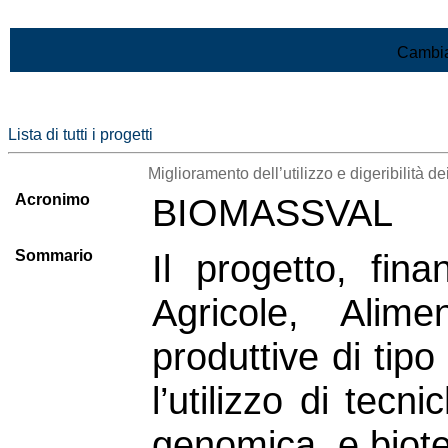
Vai al contenuto
Cambia
Lista di tutti i progetti
Miglioramento dell’utilizzo e digeribilità d
Acronimo
BIOMASSVAL
Sommario
Il progetto, fina
Agricole, Alime
produttive di tip
l’utilizzo di tecn
genomica, e biote