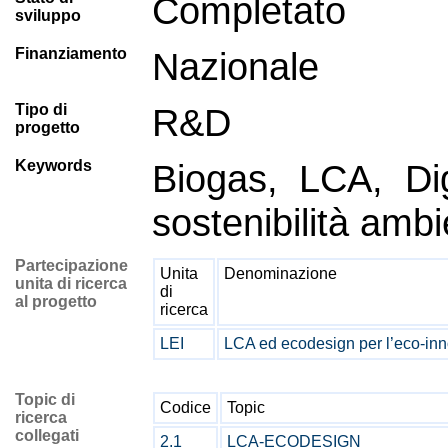
Completato
sviluppo
Finanziamento
Nazionale
Tipo di
R&D
progetto
Keywords
Biogas, LCA, Dig
sostenibilità ambi
Partecipazione
Unita
Denominazione
unita di ricerca
di
al progetto
ricerca
LEI
LCA ed ecodesign per l’eco-in
Topic di
Codice
Topic
ricerca
collegati
2.1
LCA-ECODESIGN