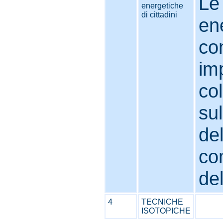
Le 
energetiche
di cittadini
en
con
im
co
sul
de
co
del
4
TECNICHE
ISOTOPICHE