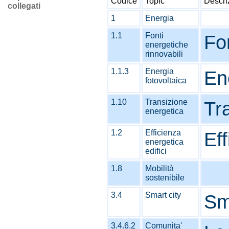
Codice
Topic
Descri
collegati
1
Energia
1.1
Fonti
Fon
energetiche
rinnovabili
1.1.3
Energia
En
fotovoltaica
1.10
Transizione
Tr
energetica
1.2
Efficienza
Eff
energetica
edifici
1.8
Mobilità
sostenibile
3.4
Smart city
Sm
3.4.6.2
Comunita'