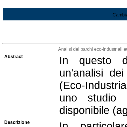
Vai al contenuto
Cambia
>Lista di tutti i risultati
Analisi dei parchi eco-industrial
Abstract
In questo d
un'analisi dei
(Eco-Industria
uno studio d
disponibile (a
Descrizione
In particola