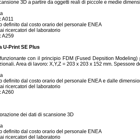
scansione 3D a partire da oggetti reali di piccole e medie dimensi
na
:
A011
 definito dal costo orario del personale ENEA
i ricercatori del laboratorio
:
A259
a U-Print SE Plus
funzionante con il principio FDM (Fused Depsition Modeling) pe
onali. Area di lavoro: X,Y,Z = 203 x 203 x 152 mm. Spessore de
na
 definito dal costo orario del personale ENEA e dalle dimension
i ricercatori del laboratorio
:
A260
orazione dei dati di scansione 3D
na
 definito dal costo orario del personale ENEA
i ricercatori del laboratorio