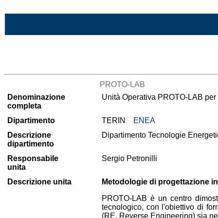
Vai al contenuto
Lista di tutte le unità di ricerca
PROTO-LAB
Denominazione
Unità Operativa PROTO-LAB per la
completa
Dipartimento
TERIN
ENEA
Descrizione
Dipartimento Tecnologie Energeti
dipartimento
Responsabile
Sergio Petronilli
unita
Descrizione unita
Metodologie di progettazione i
PROTO-LAB è un centro dimostrato
tecnologico, con l'obiettivo di for
(RE, Reverse Engineering) sia nell