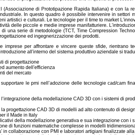
RI (Associazione di Prototipazione Rapida Italiana) e con la ret
ndustriale. In questo quadro è possibile intervenire in settori m
i artistici e culturali. Le tecnologie per il time to market L'inn
etitività delle piccole e medie imprese manifatturiere. L'introdu
e di una serie di metodologie (TCT, Time Compression Technolog
progettazione ed ingegnerizzazione dei prodotti.
le imprese per affrontare e vincere queste sfide, rientrano 
 introduzione all'interno del sistema produttivo aziendale si tra
ti di progettazione
ed aumento dell'efficienza
enti del mercato
di supportare le pmi nell’adozione delle tecnologie cad/cam fina
 l’integrazione della modellazione CAD 3D con i sistemi di prod
 la progettazione CAD 3D di modelli ad alto contenuto di desig
r il Made in Italy
licativi della modellazione generativa e sua integrazione con i si
one di funzioni matematiche complesse in modelli tridimensionali
s' in collaborazione con PMI e laboratori artigiani finalizzate alla