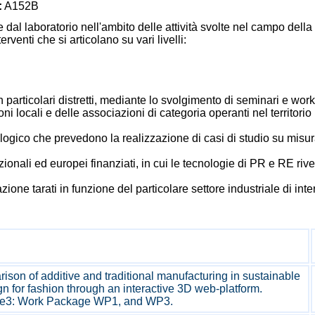
:
A152B
dal laboratorio nell'ambito delle attività svolte nel campo dell
terventi che si articolano su vari livelli:
n particolari distretti, mediante lo svolgimento di seminari e wor
ni locali e delle associazioni di categoria operanti nel territorio
ologico che prevedono la realizzazione di casi di studio su misu
ionali ed europei finanziati, in cui le tecnologie di PR e RE riv
zione tarati in funzione del particolare settore industriale di int
son of additive and traditional manufacturing in sustainable
n for fashion through an interactive 3D web-platform.
oke3: Work Package WP1, and WP3.