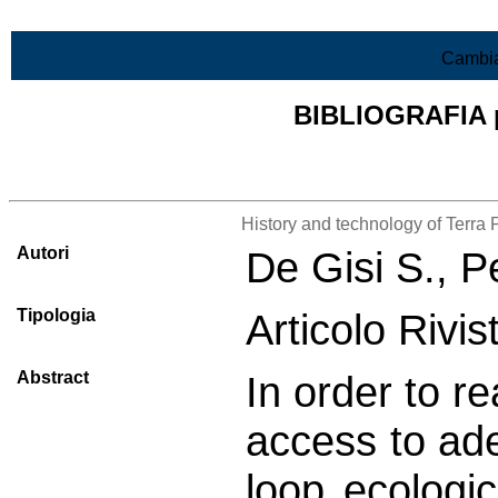
Vai al contenuto
Cambia
BIBLIOGRAFIA pr
Lista di tutta la bibliografia
History and technology of Terra 
Autori
De Gisi S., P
Tipologia
Articolo Rivi
Abstract
In order to r
access to ade
loop ecologi