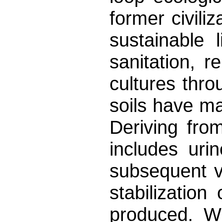
former civili
sustainable 
sanitation, 
cultures thro
soils have m
Deriving fro
includes uri
subsequent v
stabilizatio
produced. Wh