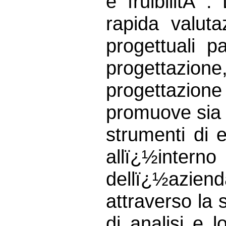
e fruibilitÃ 
rapida valuta
progettuali p
progettazione
progettazione
promuove sia l
strumenti di e
allï¿½inter
dellï¿½azie
attraverso la 
di analisi e 