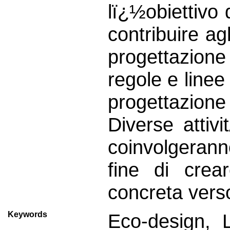
lï¿½obiettivo 
contribuire ag
progettazion
regole e linee
progettazione
Diverse attiv
coinvolgerann
fine di crea
concreta verso
Keywords
Eco-design, 