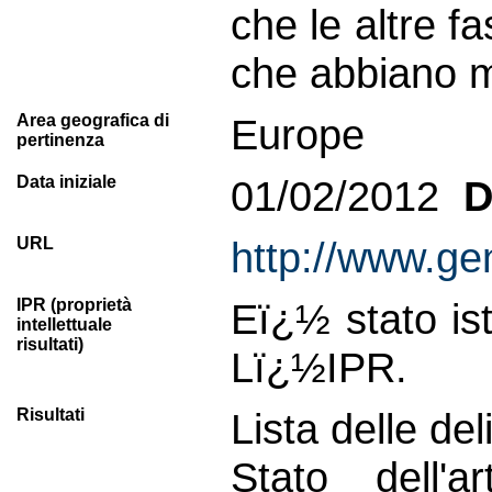
che le altre f
che abbiano m
Area geografica di
Europe
pertinenza
Data iniziale
01/02/2012
D
URL
http://www.ge
IPR (proprietà
Eï¿½ stato ist
intellettuale
risultati)
Lï¿½IPR.
Risultati
Lista delle del
Stato dell'