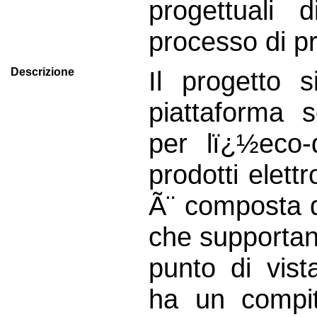
progettuali 
processo di p
Descrizione
Il progetto 
piattaforma 
per lï¿½eco-
prodotti elett
Ã¨ composta d
che supportano
punto di vis
ha un compit