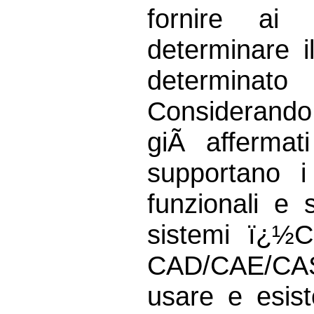
fornire ai 
determinare i
determinat
Considerando 
giÃ affermati
supportano i 
funzionali e 
sistemi ï¿½
CAD/CAE/CAS),
usare e esist