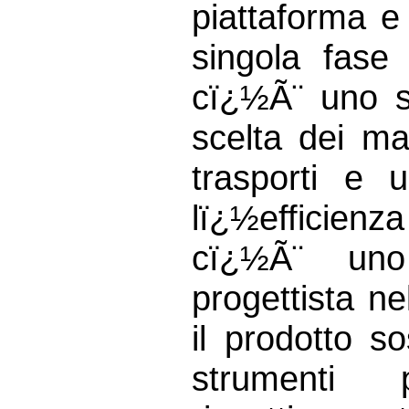
piattaforma e
singola fase 
cï¿½Ã¨ uno s
scelta dei ma
trasporti e
lï¿½efficienz
cï¿½Ã¨ uno
progettista ne
il prodotto s
strumenti 