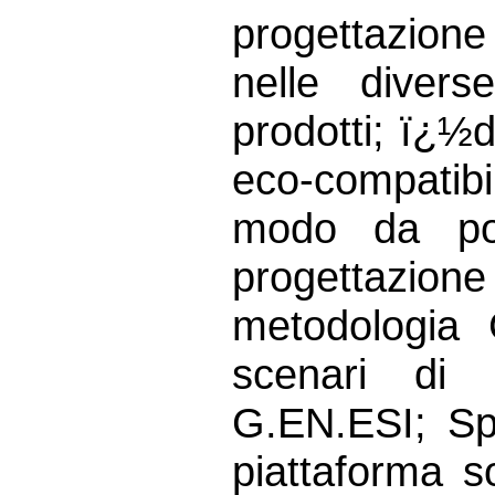
progettazion
nelle divers
prodotti; ï¿½
eco-compatibi
modo da pot
progettazion
metodologia 
scenari di 
G.EN.ESI; Spe
piattaforma s