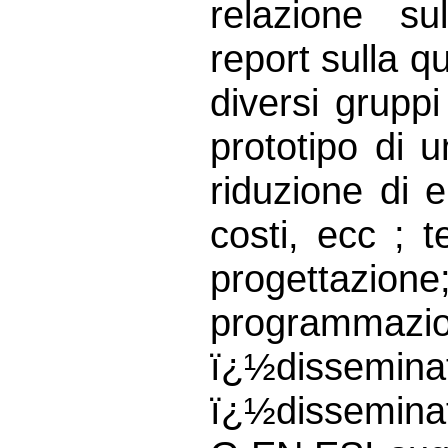
relazione su
report sulla qu
diversi gruppi
prototipo di 
riduzione di e
costi, ecc ; t
progettazio
progra
ï¿½disseminati
ï¿½dissemina