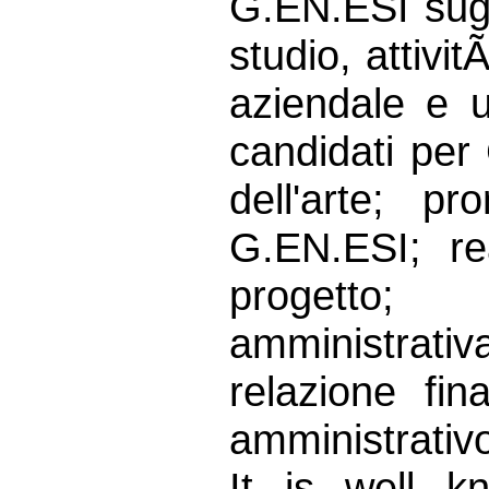
G.EN.ESI sugl
studio, attivi
aziendale e ut
candidati per 
dell'arte; p
G.EN.ESI; re
progetto; 
amministrat
relazione fin
amministrativ
It is well k